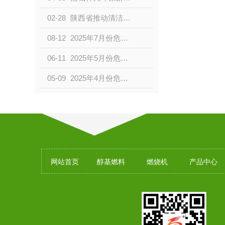
02-28
陕西省推动清洁能源发展：锅炉改造纳入重点工作
08-12
2025年7月份危废经营情况表
06-11
2025年5月份危废经营情况表
05-09
2025年4月份危废经营情况表
网站首页
醇基燃料
燃烧机
产品中心