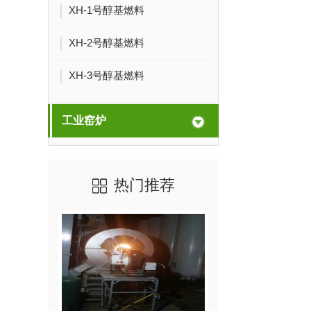
XH-1号醇基燃料
XH-2号醇基燃料
XH-3号醇基燃料
工业窑炉
热门推荐