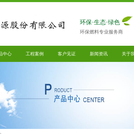
环保·生态·绿色
环保燃料专业服务商
品中心
工程案例
客户见证
新闻资讯
关于