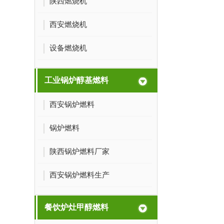
陕西燃烧机
西安燃烧机
设备燃烧机
工业锅炉醇基燃料
西安锅炉燃料
锅炉燃料
陕西锅炉燃料厂家
西安锅炉燃料生产
餐饮炉灶甲醇燃料