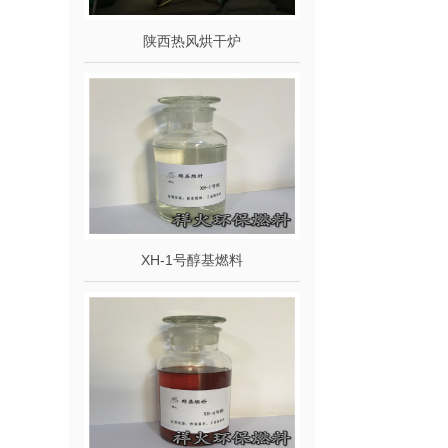
陕西热风烘干炉
XH-1号醇基燃料