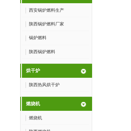
西安锅炉燃料生产
陕西锅炉燃料厂家
锅炉燃料
陕西锅炉燃料
烘干炉
陕西热风烘干炉
燃烧机
燃烧机