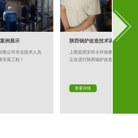
陕西锅炉改造技术调试
地罐安
上图是西安祥火环保燃料有限公司专业技术人员
西安祥
正在进行陕西锅炉改造技术调试！
工程照
查看详情
查看