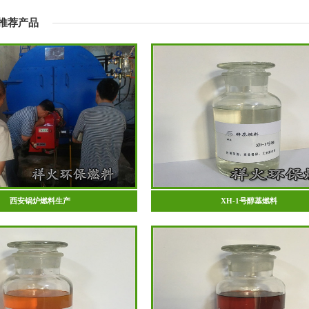
推荐产品
西安锅炉燃料生产
XH-1号醇基燃料