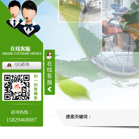
在
QQ咨询
线
客
扫
一
服
扫
更
精
彩
咨询热线：
搜索关键词：
15829468087