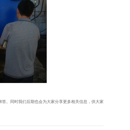
家解答。同时我们后期也会为大家分享更多相关信息，供大家