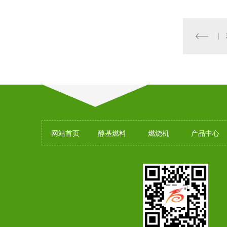
网站首页
醇基燃料
燃烧机
产品中心