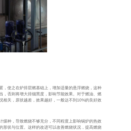
置，使之在炉排层燃基础上，增加适量的悬浮燃烧，这种
适当，否则将增大排烟黑度，影响节能效果。对于燃油、燃
况相关，原状越差，效果越好，一般达不到10%的良好效
计煤种，导致燃烧不够充分，不同程度上影响锅炉的热效
的形状与位置。这样的改进可以改善燃烧状况，提高燃烧