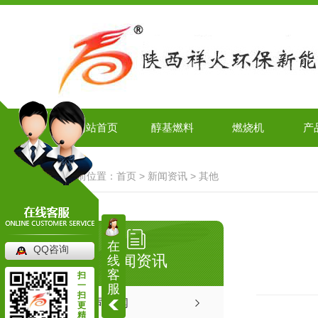
网站首页
醇基燃料
燃烧机
产
当前位置：
首页
>
新闻资讯
>
其他
在
QQ咨询
新闻资讯
线
客
扫
一
服
扫
公司新闻
更
精