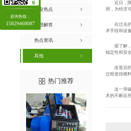
近日，
彩
用，为经济
行业热点
咨询热线：
15829468087
在过去的
疑惑解答
术手段和设
热点资讯
据了解
稳定性和安
其他
改造后
过程使得燃
热门推荐
这一突
术的不断应