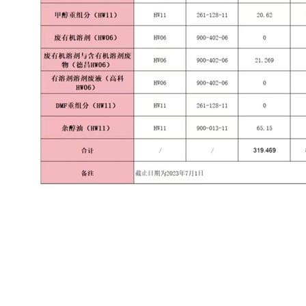
-4号醇基燃料
西安燃烧机