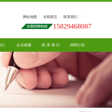
网站地图
在线留言
联系我们
15829468087
我们
企业相册
联 系 我 们
招聘公告