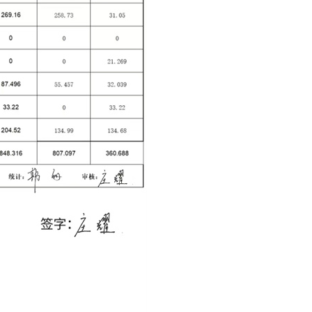
陕西热风烘干炉